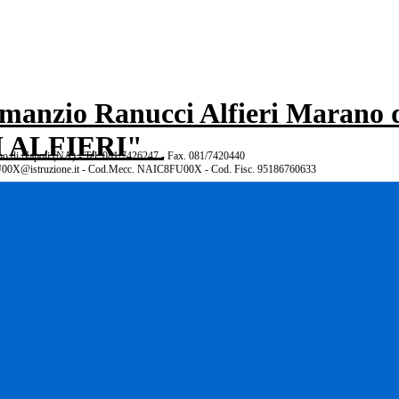
 ALFIERI"
rano di Napoli (NA) - Tel. 081/7426247 - Fax. 081/7420440
00X@istruzione.it - Cod.Mecc. NAIC8FU00X - Cod. Fisc. 95186760633