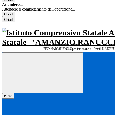
Attendere...
Attendere il completamento dell'operazione...
Chiudi
Chiudi
Statale
"AMANZIO RANUCCI
Sede Centrale: Piazza Trieste e Trento n° 1 - 80016 - Ma
PEC: NAIC8FU00X@pec.istruzione.it - Email: NAIC8FU
close