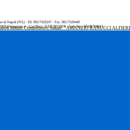
rano di Napoli (NA) - Tel. 081/7426247 - Fax. 081/7420440
00X@istruzione.it - Cod.Mecc. NAIC8FU00X - Cod. Fisc. 95186760633
Istituto Comprensivo Statale
"AMANZIO RANUCCI ALFIER