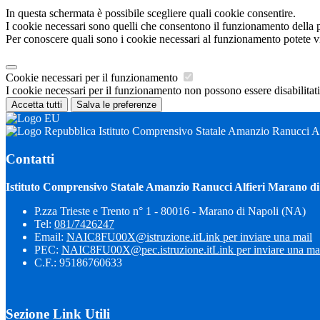
In questa schermata è possibile scegliere quali cookie consentire.
I cookie necessari sono quelli che consentono il funzionamento della pi
Per conoscere quali sono i cookie necessari al funzionamento potete v
Cookie necessari per il funzionamento
I cookie necessari per il funzionamento non possono essere disabilitati.
Accetta tutti
Salva le preferenze
Istituto Comprensivo Statale Amanzio Ranucci Al
Contatti
Istituto Comprensivo Statale Amanzio Ranucci Alfieri Marano di
P.zza Trieste e Trento n° 1 - 80016 - Marano di Napoli (NA)
Tel:
081/7426247
Email:
NAIC8FU00X@istruzione.it
Link per inviare una mail
PEC:
NAIC8FU00X@pec.istruzione.it
Link per inviare una ma
C.F.: 95186760633
Sezione Link Utili