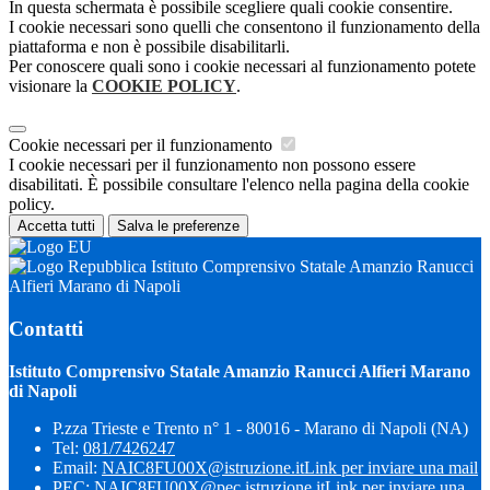
In questa schermata è possibile scegliere quali cookie consentire.
I cookie necessari sono quelli che consentono il funzionamento della
piattaforma e non è possibile disabilitarli.
Per conoscere quali sono i cookie necessari al funzionamento potete
visionare la
COOKIE POLICY
.
Cookie necessari per il funzionamento
I cookie necessari per il funzionamento non possono essere
disabilitati. È possibile consultare l'elenco nella pagina della cookie
policy.
Accetta tutti
Salva le preferenze
Istituto Comprensivo Statale Amanzio Ranucci
Alfieri Marano di Napoli
Contatti
Istituto Comprensivo Statale Amanzio Ranucci Alfieri Marano
di Napoli
P.zza Trieste e Trento n° 1 - 80016 - Marano di Napoli (NA)
Tel:
081/7426247
Email:
NAIC8FU00X@istruzione.it
Link per inviare una mail
PEC:
NAIC8FU00X@pec.istruzione.it
Link per inviare una