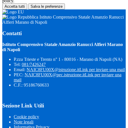
policy.
Accetta tutti
Salva le preferenze
Istituto Comprensivo Statale Amanzio Ranucci
Alfieri Marano di Napoli
Contatti
Istituto Comprensivo Statale Amanzio Ranucci Alfieri Marano
di Napoli
P.zza Trieste e Trento n° 1 - 80016 - Marano di Napoli (NA)
Tel:
081/7426247
Email:
NAIC8FU00X@istruzione.it
Link per inviare una mail
PEC:
NAIC8FU00X@pec.istruzione.it
Link per inviare una
mail
C.F.: 95186760633
Sezione Link Utili
Cookie policy
Note legali
Informativa Privacy