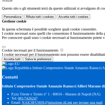
Notizie
Questo sito o gli strumenti terzi da questo utilizzati si avvalgono di coo
Personalizza
Rifiuta tutti
i cookies
Accetta tutti
i cookies
Gestione cookie
In questa schermata è possibile scegliere quali cookie consentire.
I cookie necessari sono quelli che consentono il funzionamento della pi
Per conoscere quali sono i cookie necessari al funzionamento potete v
Cookie necessari per il funzionamento
I cookie necessari per il funzionamento non possono essere disabilitati.
Accetta tutti
Salva le preferenze
Istituto Comprensivo Statale Amanzio Ranucci Al
Contatti
Istituto Comprensivo Statale Amanzio Ranucci Alfieri Marano di
P.zza Trieste e Trento n° 1 - 80016 - Marano di Napoli (NA)
Tel:
081/7426247
Email:
NAIC8FU00X@istruzione.it
Link per inviare una mail