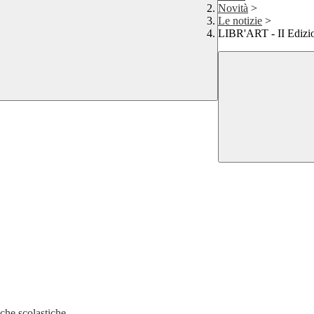
Novità
>
Le notizie
>
LIBR'ART - II Edizio
eche scolastiche