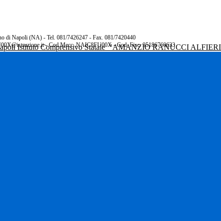
rano di Napoli (NA) - Tel. 081/7426247 - Fax. 081/7420440
00X@istruzione.it - Cod.Mecc. NAIC8FU00X - Cod. Fisc. 95186760633
Istituto Comprensivo Statale
"AMANZIO RANUCCI ALFIER