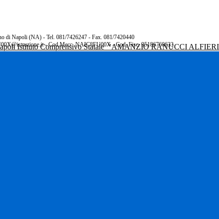
rano di Napoli (NA) - Tel. 081/7426247 - Fax. 081/7420440
00X@istruzione.it - Cod.Mecc. NAIC8FU00X - Cod. Fisc. 95186760633
Istituto Comprensivo Statale
"AMANZIO RANUCCI ALFIER