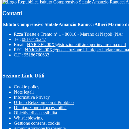
Istituto Comprensivo Statale Amanzio Ranucci Al
Contatti
Istituto Comprensivo Statale Amanzio Ranucci Alfieri Marano di
P.zza Trieste e Trento n° 1 - 80016 - Marano di Napoli (NA)
Tel:
081/7426247
Email:
NAIC8FU00X@istruzione.it
Link per inviare una mail
PEC:
NAIC8FU00X@pec.istruzione.it
Link per inviare una ma
C.F.: 95186760633
Sezione Link Utili
Cookie policy
Note legali
Informativa Privacy
Ufficio Relazioni con il Pubblico
Dichiarazione di accessibilità
Obiettivi di accessibilità
Whistleblowing
Gestione consensi cookie
Amministrazione trasparente