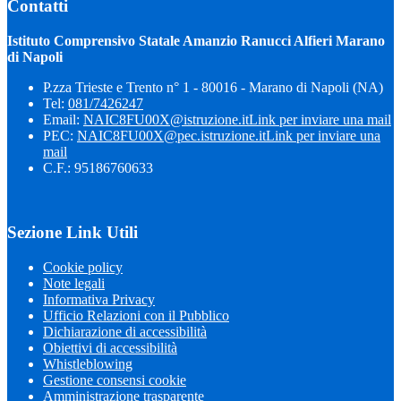
Contatti
Istituto Comprensivo Statale Amanzio Ranucci Alfieri Marano
di Napoli
P.zza Trieste e Trento n° 1 - 80016 - Marano di Napoli (NA)
Tel:
081/7426247
Email:
NAIC8FU00X@istruzione.it
Link per inviare una mail
PEC:
NAIC8FU00X@pec.istruzione.it
Link per inviare una
mail
C.F.: 95186760633
Sezione Link Utili
Cookie policy
Note legali
Informativa Privacy
Ufficio Relazioni con il Pubblico
Dichiarazione di accessibilità
Obiettivi di accessibilità
Whistleblowing
Gestione consensi cookie
Amministrazione trasparente