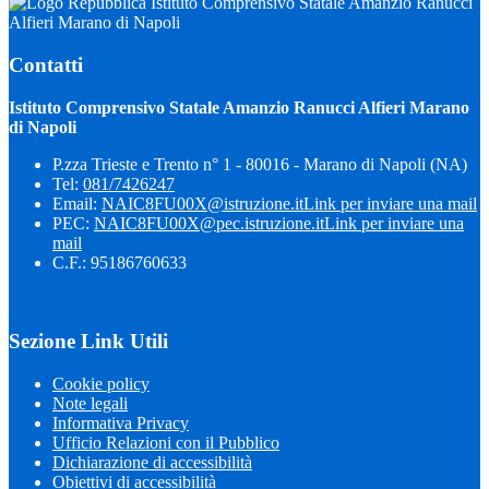
Istituto Comprensivo Statale Amanzio Ranucci
Alfieri Marano di Napoli
Contatti
Istituto Comprensivo Statale Amanzio Ranucci Alfieri Marano
di Napoli
P.zza Trieste e Trento n° 1 - 80016 - Marano di Napoli (NA)
Tel:
081/7426247
Email:
NAIC8FU00X@istruzione.it
Link per inviare una mail
PEC:
NAIC8FU00X@pec.istruzione.it
Link per inviare una
mail
C.F.: 95186760633
Sezione Link Utili
Cookie policy
Note legali
Informativa Privacy
Ufficio Relazioni con il Pubblico
Dichiarazione di accessibilità
Obiettivi di accessibilità