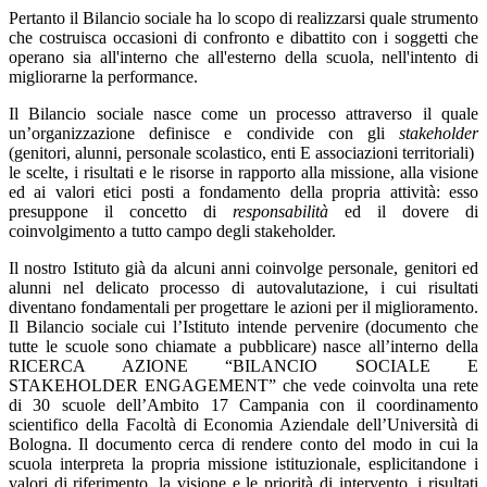
Pertanto il Bilancio sociale ha lo scopo di realizzarsi quale strumento
che costruisca occasioni di confronto e dibattito con i soggetti che
operano sia all'interno che all'esterno della scuola, nell'intento di
migliorarne la performance.
Il Bilancio sociale nasce come un processo attraverso il quale
un’organizzazione definisce e condivide con gli
stakeholder
(genitori, alunni, personale scolastico, enti E associazioni territoriali)
le scelte, i risultati e le risorse in rapporto alla missione, alla visione
ed ai valori etici posti a fondamento della propria attività: esso
presuppone il concetto di
responsabilità
ed il dovere di
coinvolgimento a tutto campo degli stakeholder.
Il nostro Istituto già da alcuni anni coinvolge personale, genitori ed
alunni nel delicato processo di autovalutazione, i cui risultati
diventano fondamentali per progettare le azioni per il miglioramento.
Il Bilancio sociale cui l’Istituto intende pervenire (documento che
tutte le scuole sono chiamate a pubblicare) nasce all’interno della
RICERCA AZIONE “BILANCIO SOCIALE E
STAKEHOLDER ENGAGEMENT” che vede coinvolta una rete
di 30 scuole dell’Ambito 17 Campania con il coordinamento
scientifico della Facoltà di Economia Aziendale dell’Università di
Bologna. Il documento cerca di rendere conto del modo in cui la
scuola interpreta la propria missione istituzionale, esplicitandone i
valori di riferimento, la visione e le priorità di intervento, i risultati