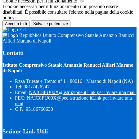
Cookie necessari per il funzionamento
I cookie necessari per il funzionamento non possono essere
disabilitati. È possibile consultare l'elenco nella pagina della cookie
policy.
Accetta tutti
Salva le preferenze
Istituto Comprensivo Statale Amanzio Ranucci
Alfieri Marano di Napoli
Contatti
Istituto Comprensivo Statale Amanzio Ranucci Alfieri Marano
di Napoli
P.zza Trieste e Trento n° 1 - 80016 - Marano di Napoli (NA)
Tel:
081/7426247
Email:
NAIC8FU00X@istruzione.it
Link per inviare una mail
PEC:
NAIC8FU00X@pec.istruzione.it
Link per inviare una
mail
C.F.: 95186760633
Sezione Link Utili