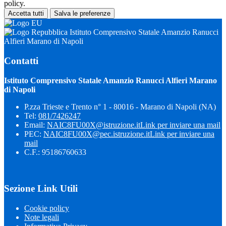
policy.
Accetta tutti
Salva le preferenze
Istituto Comprensivo Statale Amanzio Ranucci
Alfieri Marano di Napoli
Contatti
Istituto Comprensivo Statale Amanzio Ranucci Alfieri Marano
di Napoli
P.zza Trieste e Trento n° 1 - 80016 - Marano di Napoli (NA)
Tel:
081/7426247
Email:
NAIC8FU00X@istruzione.it
Link per inviare una mail
PEC:
NAIC8FU00X@pec.istruzione.it
Link per inviare una
mail
C.F.: 95186760633
Sezione Link Utili
Cookie policy
Note legali