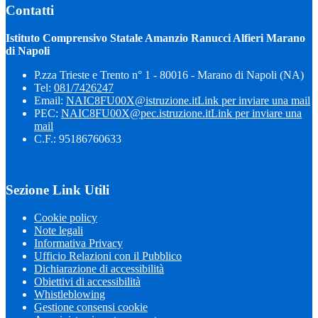
Contatti
Istituto Comprensivo Statale Amanzio Ranucci Alfieri Marano
di Napoli
P.zza Trieste e Trento n° 1 - 80016 - Marano di Napoli (NA)
Tel:
081/7426247
Email:
NAIC8FU00X@istruzione.it
Link per inviare una mail
PEC:
NAIC8FU00X@pec.istruzione.it
Link per inviare una
mail
C.F.: 95186760633
Sezione Link Utili
Cookie policy
Note legali
Informativa Privacy
Ufficio Relazioni con il Pubblico
Dichiarazione di accessibilità
Obiettivi di accessibilità
Whistleblowing
Gestione consensi cookie