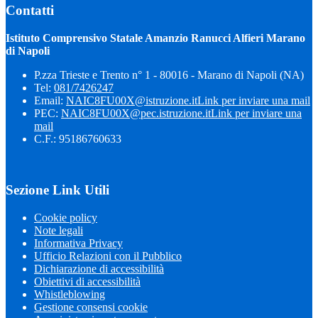
Contatti
Istituto Comprensivo Statale Amanzio Ranucci Alfieri Marano
di Napoli
P.zza Trieste e Trento n° 1 - 80016 - Marano di Napoli (NA)
Tel:
081/7426247
Email:
NAIC8FU00X@istruzione.it
Link per inviare una mail
PEC:
NAIC8FU00X@pec.istruzione.it
Link per inviare una
mail
C.F.: 95186760633
Sezione Link Utili
Cookie policy
Note legali
Informativa Privacy
Ufficio Relazioni con il Pubblico
Dichiarazione di accessibilità
Obiettivi di accessibilità
Whistleblowing
Gestione consensi cookie