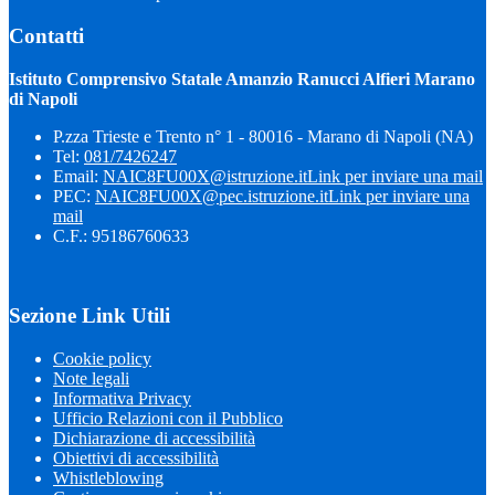
Contatti
Istituto Comprensivo Statale Amanzio Ranucci Alfieri Marano
di Napoli
P.zza Trieste e Trento n° 1 - 80016 - Marano di Napoli (NA)
Tel:
081/7426247
Email:
NAIC8FU00X@istruzione.it
Link per inviare una mail
PEC:
NAIC8FU00X@pec.istruzione.it
Link per inviare una
mail
C.F.: 95186760633
Sezione Link Utili
Cookie policy
Note legali
Informativa Privacy
Ufficio Relazioni con il Pubblico
Dichiarazione di accessibilità
Obiettivi di accessibilità
Whistleblowing