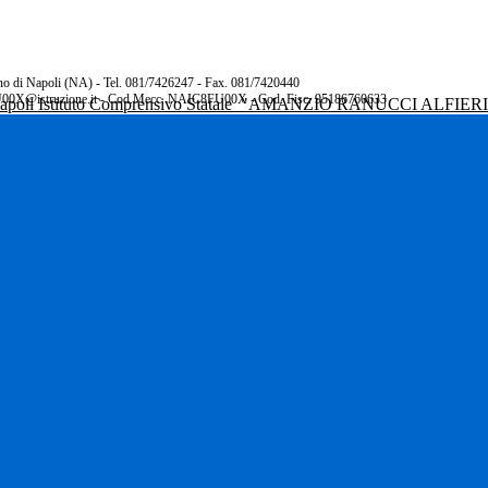
rano di Napoli (NA) - Tel. 081/7426247 - Fax. 081/7420440
00X@istruzione.it - Cod.Mecc. NAIC8FU00X - Cod. Fisc. 95186760633
Istituto Comprensivo Statale
"AMANZIO RANUCCI ALFIER