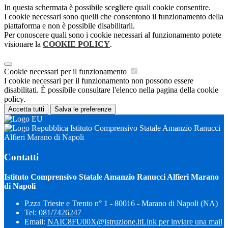
In questa schermata è possibile scegliere quali cookie consentire.
I cookie necessari sono quelli che consentono il funzionamento della
piattaforma e non è possibile disabilitarli.
Per conoscere quali sono i cookie necessari al funzionamento potete
visionare la
COOKIE POLICY
.
Cookie necessari per il funzionamento
I cookie necessari per il funzionamento non possono essere
disabilitati. È possibile consultare l'elenco nella pagina della cookie
policy.
Accetta tutti
Salva le preferenze
Istituto Comprensivo Statale Amanzio Ranucci
Alfieri Marano di Napoli
Contatti
Istituto Comprensivo Statale Amanzio Ranucci Alfieri Marano
di Napoli
P.zza Trieste e Trento n° 1 - 80016 - Marano di Napoli (NA)
Tel:
081/7426247
Email:
NAIC8FU00X@istruzione.it
Link per inviare una mail