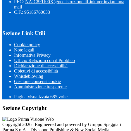
PEC:
NAIC8FU00X@pec.istruzione.it
Link per inviare una
mail
C.F.: 95186760633
Sezione Link Utili
Cookie policy
Note legali
Informativa Privacy
Ufficio Relazioni con il Pubblico
Dichiarazione di accessibilità
Obiettivi di accessibilità
Whistleblowing
Gestione consensi cookie
Amministrazione trasparente
Pagina visualizzata
685
volte
Sezione Copyright
Copyright 2026 | Engineered and powered by Gruppo Spaggiari
Parma S.p.A. | Divisione Publishing & New Social Media