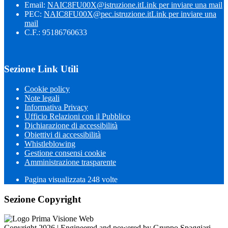
Email:
NAIC8FU00X@istruzione.it
Link per inviare una mail
PEC:
NAIC8FU00X@pec.istruzione.it
Link per inviare una
mail
C.F.: 95186760633
Sezione Link Utili
Cookie policy
Note legali
Informativa Privacy
Ufficio Relazioni con il Pubblico
Dichiarazione di accessibilità
Obiettivi di accessibilità
Whistleblowing
Gestione consensi cookie
Amministrazione trasparente
Pagina visualizzata
248
volte
Sezione Copyright
Copyright 2026 | Engineered and powered by Gruppo Spaggiari