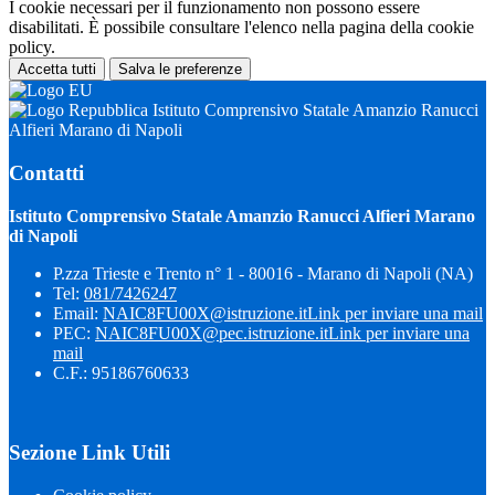
I cookie necessari per il funzionamento non possono essere
disabilitati. È possibile consultare l'elenco nella pagina della cookie
policy.
Accetta tutti
Salva le preferenze
Istituto Comprensivo Statale Amanzio Ranucci
Alfieri Marano di Napoli
Contatti
Istituto Comprensivo Statale Amanzio Ranucci Alfieri Marano
di Napoli
P.zza Trieste e Trento n° 1 - 80016 - Marano di Napoli (NA)
Tel:
081/7426247
Email:
NAIC8FU00X@istruzione.it
Link per inviare una mail
PEC:
NAIC8FU00X@pec.istruzione.it
Link per inviare una
mail
C.F.: 95186760633
Sezione Link Utili