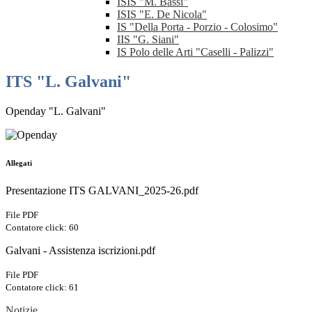
ISIS "M. Bassi"
ISIS "E. De Nicola"
IS "Della Porta - Porzio - Colosimo"
IIS "G. Siani"
IS Polo delle Arti "Caselli - Palizzi"
ITS "L. Galvani"
Openday "L. Galvani"
Allegati
Presentazione ITS GALVANI_2025-26.pdf
File PDF
Contatore click: 60
Galvani - Assistenza iscrizioni.pdf
File PDF
Contatore click: 61
Notizie