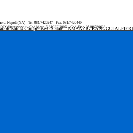
rano di Napoli (NA) - Tel. 081/7426247 - Fax. 081/7420440
00X@istruzione.it - Cod.Mecc. NAIC8FU00X - Cod. Fisc. 95186760633
Istituto Comprensivo Statale
"AMANZIO RANUCCI ALFIER