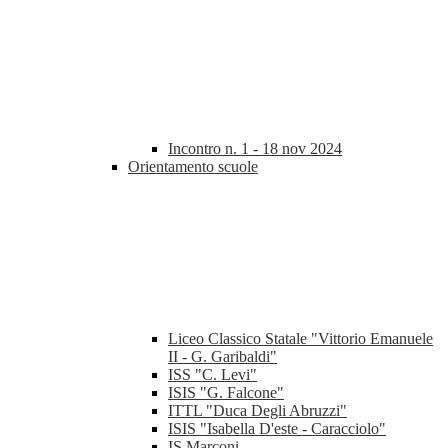
Incontro n. 1 - 18 nov 2024
Orientamento scuole
Liceo Classico Statale "Vittorio Emanuele
II - G. Garibaldi"
ISS "C. Levi"
ISIS "G. Falcone"
ITTL "Duca Degli Abruzzi"
ISIS "Isabella D'este - Caracciolo"
IS Marconi