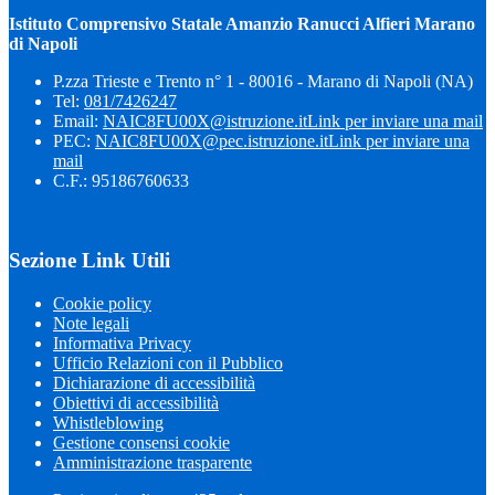
Istituto Comprensivo Statale Amanzio Ranucci Alfieri Marano
di Napoli
P.zza Trieste e Trento n° 1 - 80016 - Marano di Napoli (NA)
Tel:
081/7426247
Email:
NAIC8FU00X@istruzione.it
Link per inviare una mail
PEC:
NAIC8FU00X@pec.istruzione.it
Link per inviare una
mail
C.F.: 95186760633
Sezione Link Utili
Cookie policy
Note legali
Informativa Privacy
Ufficio Relazioni con il Pubblico
Dichiarazione di accessibilità
Obiettivi di accessibilità
Whistleblowing
Gestione consensi cookie
Amministrazione trasparente