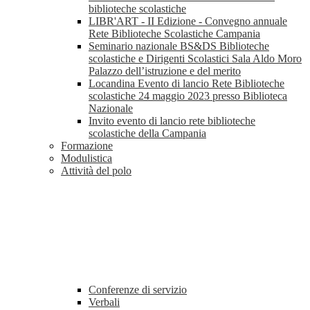
biblioteche scolastiche
LIBR'ART - II Edizione - Convegno annuale
Rete Biblioteche Scolastiche Campania
Seminario nazionale BS&DS Biblioteche
scolastiche e Dirigenti Scolastici Sala Aldo Moro
Palazzo dell’istruzione e del merito
Locandina Evento di lancio Rete Biblioteche
scolastiche 24 maggio 2023 presso Biblioteca
Nazionale
Invito evento di lancio rete biblioteche
scolastiche della Campania
Formazione
Modulistica
Attività del polo
Conferenze di servizio
Verbali