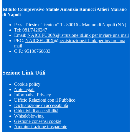
Istituto Comprensivo Statale Amanzio Ranucci Alfieri Marano
di Napoli
P.zza Trieste e Trento n° 1 - 80016 - Marano di Napoli (NA)
Tel:
081/7426247
Email:
NAIC8FU00X@istruzione.it
Link per inviare una mail
PEC:
NAIC8FU00X@pec.istruzione.it
Link per inviare una
mail
C.F.: 95186760633
Sezione Link Utili
Cookie policy
Note legali
Informativa Privacy
Ufficio Relazioni con il Pubblico
Dichiarazione di accessibilità
Obiettivi di accessibilità
Whistleblowing
Gestione consensi cookie
Amministrazione trasparente