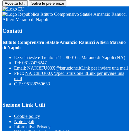
Accetta tutti
Salva le preferenze
Istituto Comprensivo Statale Amanzio Ranucci
Alfieri Marano di Napoli
Contatti
Istituto Comprensivo Statale Amanzio Ranucci Alfieri Marano
di Napoli
P.zza Trieste e Trento n° 1 - 80016 - Marano di Napoli (NA)
Tel:
081/7426247
Email:
NAIC8FU00X@istruzione.it
Link per inviare una mail
PEC:
NAIC8FU00X@pec.istruzione.it
Link per inviare una
mail
C.F.: 95186760633
Sezione Link Utili
Cookie policy
Note legali
Informativa Privacy