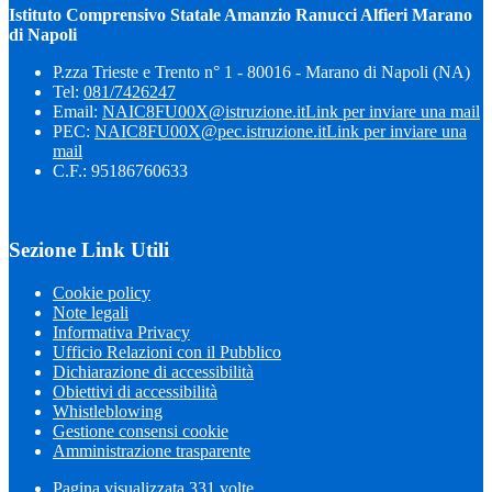
Istituto Comprensivo Statale Amanzio Ranucci Alfieri Marano
di Napoli
P.zza Trieste e Trento n° 1 - 80016 - Marano di Napoli (NA)
Tel:
081/7426247
Email:
NAIC8FU00X@istruzione.it
Link per inviare una mail
PEC:
NAIC8FU00X@pec.istruzione.it
Link per inviare una
mail
C.F.: 95186760633
Sezione Link Utili
Cookie policy
Note legali
Informativa Privacy
Ufficio Relazioni con il Pubblico
Dichiarazione di accessibilità
Obiettivi di accessibilità
Whistleblowing
Gestione consensi cookie
Amministrazione trasparente
Pagina visualizzata
331
volte