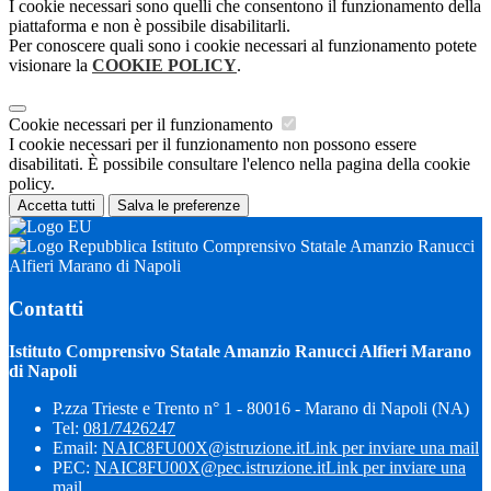
I cookie necessari sono quelli che consentono il funzionamento della
piattaforma e non è possibile disabilitarli.
Per conoscere quali sono i cookie necessari al funzionamento potete
visionare la
COOKIE POLICY
.
Cookie necessari per il funzionamento
I cookie necessari per il funzionamento non possono essere
disabilitati. È possibile consultare l'elenco nella pagina della cookie
policy.
Accetta tutti
Salva le preferenze
Istituto Comprensivo Statale Amanzio Ranucci
Alfieri Marano di Napoli
Contatti
Istituto Comprensivo Statale Amanzio Ranucci Alfieri Marano
di Napoli
P.zza Trieste e Trento n° 1 - 80016 - Marano di Napoli (NA)
Tel:
081/7426247
Email:
NAIC8FU00X@istruzione.it
Link per inviare una mail
PEC:
NAIC8FU00X@pec.istruzione.it
Link per inviare una
mail