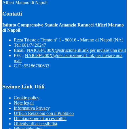
Alfieri Marano di Napoli
Contatti
Istituto Comprensivo Statale Amanzio Ranucci Alfieri Marano
di Napoli
P.zza Trieste e Trento n° 1 - 80016 - Marano di Napoli (NA)
Tel:
081/7426247
Email:
NAIC8FU00X@istruzione.it
Link per inviare una mail
PEC:
NAIC8FU00X@pec.istruzione.it
Link per inviare una
mail
C.F.: 95186760633
Sezione Link Utili
Cookie policy
Note legali
Informativa Privacy
Ufficio Relazioni con il Pubblico
Dichiarazione di accessibilità
Obiettivi di accessibilità
Whistleblowing