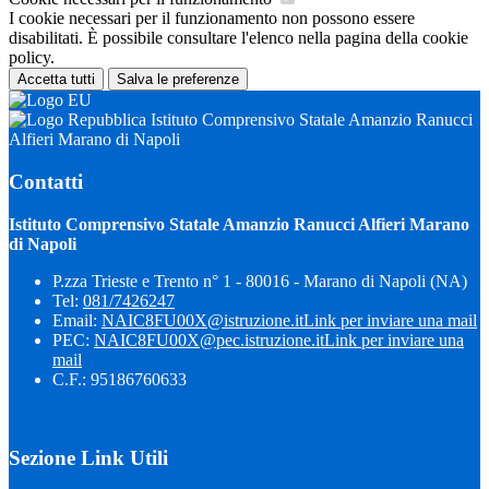
I cookie necessari per il funzionamento non possono essere
disabilitati. È possibile consultare l'elenco nella pagina della cookie
policy.
Accetta tutti
Salva le preferenze
Istituto Comprensivo Statale Amanzio Ranucci
Alfieri Marano di Napoli
Contatti
Istituto Comprensivo Statale Amanzio Ranucci Alfieri Marano
di Napoli
P.zza Trieste e Trento n° 1 - 80016 - Marano di Napoli (NA)
Tel:
081/7426247
Email:
NAIC8FU00X@istruzione.it
Link per inviare una mail
PEC:
NAIC8FU00X@pec.istruzione.it
Link per inviare una
mail
C.F.: 95186760633
Sezione Link Utili