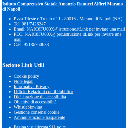
Istituto Comprensivo Statale Amanzio Ranucci Alfieri Marano
di Napoli
P.zza Trieste e Trento n° 1 - 80016 - Marano di Napoli (NA)
Tel:
081/7426247
Email:
NAIC8FU00X@istruzione.it
Link per inviare una mail
PEC:
NAIC8FU00X@pec.istruzione.it
Link per inviare una
mail
C.F.: 95186760633
Sezione Link Utili
Cookie policy
Note legali
Informativa Privacy
Ufficio Relazioni con il Pubblico
Dichiarazione di accessibilità
Obiettivi di accessibilità
Whistleblowing
Gestione consensi cookie
Amministrazione trasparente
Pagina visualizzata
911
volte