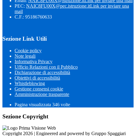
Email:
NAIC8FU00X@istruzione.it
Link per inviare una mail
PEC:
NAIC8FU00X@pec.istruzione.it
Link per inviare una
mail
C.F.: 95186760633
Sezione Link Utili
Cookie policy
Note legali
Informativa Privacy
Ufficio Relazioni con il Pubblico
Dichiarazione di accessibilità
Obiettivi di accessibilità
Whistleblowing
Gestione consensi cookie
Amministrazione trasparente
Pagina visualizzata
346
volte
Sezione Copyright
Copyright 2026 | Engineered and powered by Gruppo Spaggiari