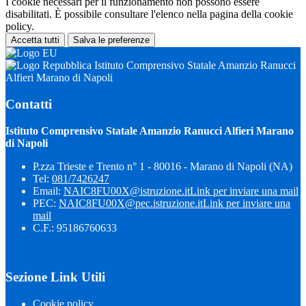
I cookie necessari per il funzionamento non possono essere
disabilitati. È possibile consultare l'elenco nella pagina della cookie
policy.
Accetta tutti
Salva le preferenze
Istituto Comprensivo Statale Amanzio Ranucci
Alfieri Marano di Napoli
Contatti
Istituto Comprensivo Statale Amanzio Ranucci Alfieri Marano
di Napoli
P.zza Trieste e Trento n° 1 - 80016 - Marano di Napoli (NA)
Tel:
081/7426247
Email:
NAIC8FU00X@istruzione.it
Link per inviare una mail
PEC:
NAIC8FU00X@pec.istruzione.it
Link per inviare una
mail
C.F.: 95186760633
Sezione Link Utili
Cookie policy