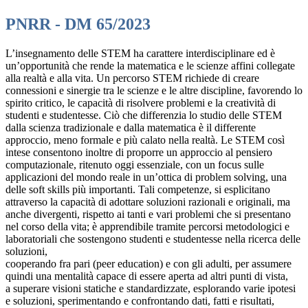
PNRR - DM 65/2023
L’insegnamento delle STEM ha carattere interdisciplinare ed è
un’opportunità che rende la matematica e le scienze affini collegate
alla realtà e alla vita. Un percorso STEM richiede di creare
connessioni e sinergie tra le scienze e le altre discipline, favorendo lo
spirito critico, le capacità di risolvere problemi e la creatività di
studenti e studentesse. Ciò che differenzia lo studio delle STEM
dalla scienza tradizionale e dalla matematica è il differente
approccio, meno formale e più calato nella realtà. Le STEM così
intese consentono inoltre di proporre un approccio al pensiero
computazionale, ritenuto oggi essenziale, con un focus sulle
applicazioni del mondo reale in un’ottica di problem solving, una
delle soft skills più importanti. Tali competenze, si esplicitano
attraverso la capacità di adottare soluzioni razionali e originali, ma
anche divergenti, rispetto ai tanti e vari problemi che si presentano
nel corso della vita; è apprendibile tramite percorsi metodologici e
laboratoriali che sostengono studenti e studentesse nella ricerca delle
soluzioni,
cooperando fra pari (peer education) e con gli adulti, per assumere
quindi una mentalità capace di essere aperta ad altri punti di vista,
a superare visioni statiche e standardizzate, esplorando varie ipotesi
e soluzioni, sperimentando e confrontando dati, fatti e risultati,