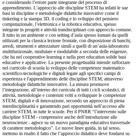
e considerando l’errore parte integrante del processo di
apprendimento. L’approccio alle discipline STEM ha infatti le sue
basi in discipline e metodologie didattiche innovative come il
tinkering e la stampa 3D, il coding e lo sviluppo del pensiero
computazionale, l’elettronica e la robotica educativa, spesso
integrate in progetti e attività trandisciplinari con approccio comune.
Il tutto in un ambiente e con setting d’aula spesso lontani da quelli
utilizzati per la classica lezione frontale, con disposizione di banchi,
arredi, strumenti e attrezzature simili a quelli di un’aula-laboratorio
multifunizonale, modulare e modulabile a seconda delle esigenze,
che ha nel cooperative learning e nella peer education solide basi
educative e applicative. La presente progettualità intende rafforzare
nel curricolo di scuola lo sviluppo delle competenze matematico
scientifico-tecnologiche e digitali legate agli specifici campi di
esperienza e l'apprendimento delle discipline STEM, attraverso
metodologie didattiche innovative. La misura promuove
l’integrazione, all’interno dei curricula di tutti i cicli scolastici, di
attività, metodologie e contenuti volti a sviluppare le competenze
STEM, digitali e di innovazione, secondo un approccio di piena
interdisciplinarità e garantendo pari opportunità nell’accesso alle
carriere STEM, in tutte le scuole. Per il PNRR “l’intervento sulle
discipline STEM - comprensive anche dell’introduzione alle
neuroscienze - agisce su un nuovo paradigma educativo trasversale
di carattere metodologico”. Le nuove linee guida, in tal senso,
mettono in risalto il fatto che l’approccio didattico deve fondarsi su