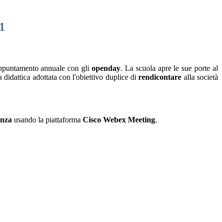
1
appuntamento annuale con gli
openday
. La scuola apre le sue porte al
la didattica adottata con l'obiettivo duplice di
rendicontare
alla società
enza
usando la piattaforma
Cisco Webex Meeting
.