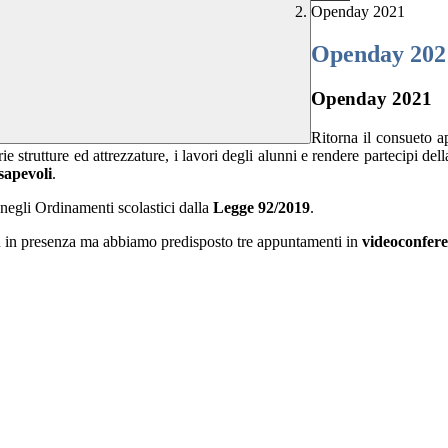
Openday 2021
Openday 202
Openday 2021
Ritorna il consueto 
ie strutture ed attrezzature, i lavori degli alunni e rendere partecipi del
sapevoli
.
o negli Ordinamenti scolastici dalla
Legge 92/2019
.
iù in presenza ma abbiamo predisposto tre appuntamenti in
videoconfer