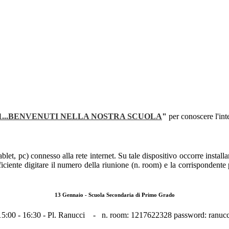
21...BENVENUTI NELLA NOSTRA SCUOLA
"
per conoscere l'inte
ablet, pc) connesso alla rete internet. Su tale dispositivo occorre installa
fficiente digitare il numero della riunione (n. room) e la corrispondent
13 Gennaio - Scuola Secondaria di Primo Grado
15:00 - 16:30 - Pl. Ranucci - n. room: 1217622328 password: ranucc