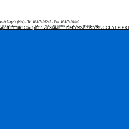
rano di Napoli (NA) - Tel. 081/7426247 - Fax. 081/7420440
00X@istruzione.it - Cod.Mecc. NAIC8FU00X - Cod. Fisc. 95186760633
Istituto Comprensivo Statale
"AMANZIO RANUCCI ALFIER