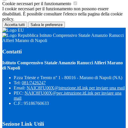
Cookie necessari per il funzionamento
I cookie necessari per il funzionamento non possono essere
disabilitati. È possibile consultare l'elenco nella pagina della cookie
policy.
Accetta tutti
Salva le preferenze
Istituto Comprensivo Statale Amanzio Ranucci
Alfieri Marano di Napoli
Contatti
Istituto Comprensivo Statale Amanzio Ranucci Alfieri Marano
di Napoli
P.zza Trieste e Trento n° 1 - 80016 - Marano di Napoli (NA)
Tel:
081/7426247
Email:
NAIC8FU00X@istruzione.it
Link per inviare una mail
PEC:
NAIC8FU00X@pec.istruzione.it
Link per inviare una
mail
C.F.: 95186760633
Sezione Link Utili