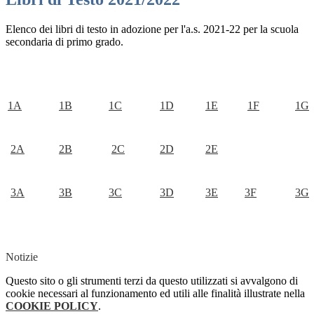
Elenco dei libri di testo in adozione per l'a.s. 2021-22 per la scuola
secondaria di primo grado.
1A
1B
1C
1D
1E
1F
1G
2A
2B
2C
2D
2E
3A
3B
3C
3D
3E
3F
3G
Notizie
Questo sito o gli strumenti terzi da questo utilizzati si avvalgono di
cookie necessari al funzionamento ed utili alle finalità illustrate nella
COOKIE POLICY
.