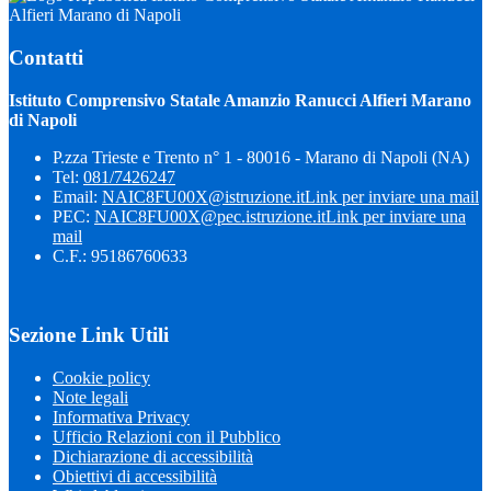
Alfieri Marano di Napoli
Contatti
Istituto Comprensivo Statale Amanzio Ranucci Alfieri Marano
di Napoli
P.zza Trieste e Trento n° 1 - 80016 - Marano di Napoli (NA)
Tel:
081/7426247
Email:
NAIC8FU00X@istruzione.it
Link per inviare una mail
PEC:
NAIC8FU00X@pec.istruzione.it
Link per inviare una
mail
C.F.: 95186760633
Sezione Link Utili
Cookie policy
Note legali
Informativa Privacy
Ufficio Relazioni con il Pubblico
Dichiarazione di accessibilità
Obiettivi di accessibilità