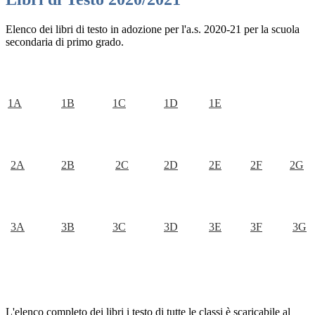
Elenco dei libri di testo in adozione per l'a.s. 2020-21 per la scuola
secondaria di primo grado.
1A
1B
1C
1D
1E
2A
2B
2C
2D
2E
2F
2G
3A
3B
3C
3D
3E
3F
3G
L'elenco completo dei libri i testo di tutte le classi è scaricabile al