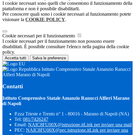
I cookie necessari sono quelli che consentono il funzionamento della
piattaforma e non è possibile disabilitarli.
Per conoscere quali sono i cookie necessari al funzionamento potete
visionare la
COOKIE POLICY
.
Cookie necessari per il funzionamento
I cookie necessari per il funzionamento non possono essere
disabilitati. È possibile consultare l'elenco nella pagina della cookie
policy.
Accetta tutti
Salva le preferenze
Istituto Comprensivo Statale Amanzio Ranucci
Alfieri Marano di Napoli
Contatti
Istituto Comprensivo Statale Amanzio Ranucci Alfieri Marano
di Napoli
P.zza Trieste e Trento n° 1 - 80016 - Marano di Napoli (NA)
Tel:
081/7426247
Email:
NAIC8FU00X@istruzione.it
Link per inviare una mail
PEC:
NAIC8FU00X@pec.istruzione.it
Link per inviare una