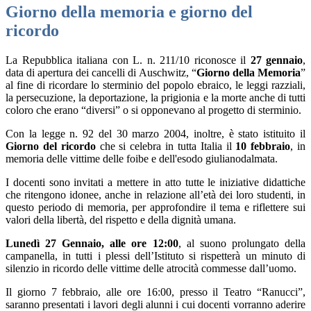
Giorno della memoria e giorno del
ricordo
La Repubblica italiana con L. n. 211/10 riconosce il
27 gennaio
,
data di apertura dei cancelli di Auschwitz, “
Giorno della Memoria
”
al fine di ricordare lo sterminio del popolo ebraico, le leggi razziali,
la persecuzione, la deportazione, la prigionia e la morte anche di tutti
coloro che erano “diversi” o si opponevano al progetto di sterminio.
Con la legge n. 92 del 30 marzo 2004, inoltre, è stato istituito il
Giorno del ricordo
che si celebra in tutta Italia il
10 febbraio
, in
memoria delle vittime delle foibe e dell'esodo giulianodalmata.
I docenti sono invitati a mettere in atto tutte le iniziative didattiche
che ritengono idonee, anche in relazione all’età dei loro studenti, in
questo periodo di memoria, per approfondire il tema e riflettere sui
valori della libertà, del rispetto e della dignità umana.
Lunedì 27 Gennaio, alle ore 12:00
, al suono prolungato della
campanella, in tutti i plessi dell’Istituto si rispetterà un minuto di
silenzio in ricordo delle vittime delle atrocità commesse dall’uomo.
Il giorno 7 febbraio, alle ore 16:00, presso il Teatro “Ranucci”,
saranno presentati i lavori degli alunni i cui docenti vorranno aderire