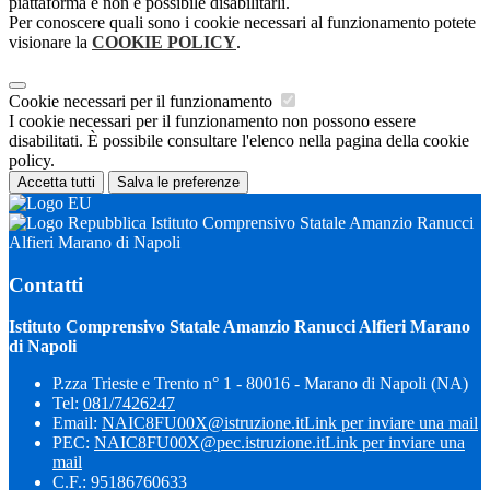
piattaforma e non è possibile disabilitarli.
Per conoscere quali sono i cookie necessari al funzionamento potete
visionare la
COOKIE POLICY
.
Cookie necessari per il funzionamento
I cookie necessari per il funzionamento non possono essere
disabilitati. È possibile consultare l'elenco nella pagina della cookie
policy.
Accetta tutti
Salva le preferenze
Istituto Comprensivo Statale Amanzio Ranucci
Alfieri Marano di Napoli
Contatti
Istituto Comprensivo Statale Amanzio Ranucci Alfieri Marano
di Napoli
P.zza Trieste e Trento n° 1 - 80016 - Marano di Napoli (NA)
Tel:
081/7426247
Email:
NAIC8FU00X@istruzione.it
Link per inviare una mail
PEC:
NAIC8FU00X@pec.istruzione.it
Link per inviare una
mail
C.F.: 95186760633