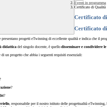
Eventi in programma
Certificato di Qualit
Certificato d
Certificato d
 presentano progetti eTwinning di eccellente qualità e indica che il pro
tà didattica
del singolo docente, è quello
disseminare e condividere le
di un progetto che abbia i seguenti requisiti essenziali:
?
razione
?
ght
?
riello
, responsabile per il nostro istituto delle progettualità eTwinning, 