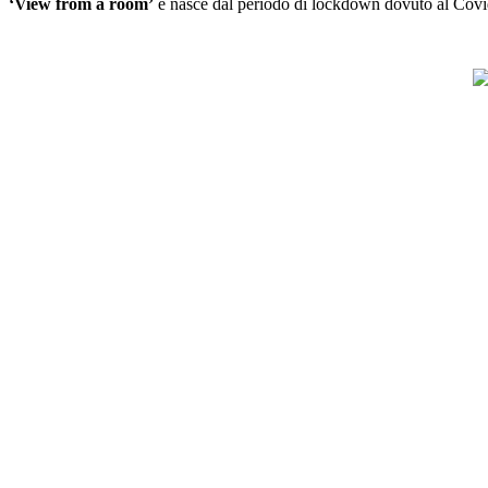
‘View from a room’
e nasce dal periodo di lockdown dovuto al Covid 1