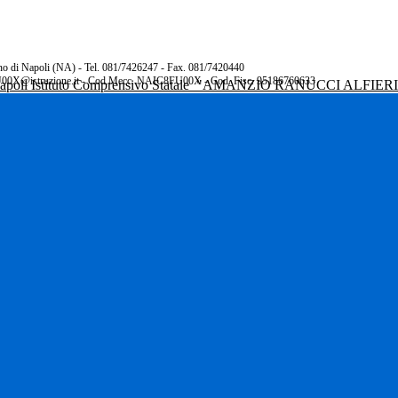
rano di Napoli (NA) - Tel. 081/7426247 - Fax. 081/7420440
00X@istruzione.it - Cod.Mecc. NAIC8FU00X - Cod. Fisc. 95186760633
Istituto Comprensivo Statale
"AMANZIO RANUCCI ALFIER