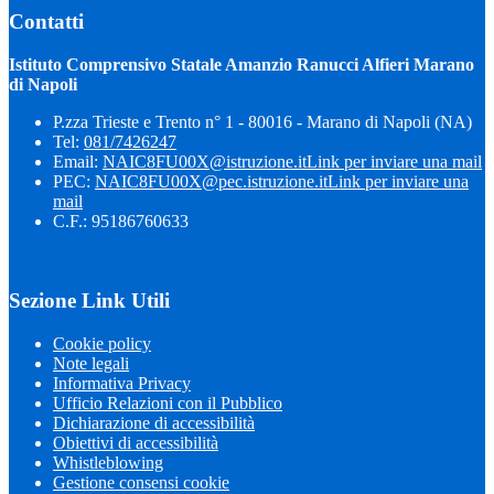
Contatti
Istituto Comprensivo Statale Amanzio Ranucci Alfieri Marano
di Napoli
P.zza Trieste e Trento n° 1 - 80016 - Marano di Napoli (NA)
Tel:
081/7426247
Email:
NAIC8FU00X@istruzione.it
Link per inviare una mail
PEC:
NAIC8FU00X@pec.istruzione.it
Link per inviare una
mail
C.F.: 95186760633
Sezione Link Utili
Cookie policy
Note legali
Informativa Privacy
Ufficio Relazioni con il Pubblico
Dichiarazione di accessibilità
Obiettivi di accessibilità
Whistleblowing
Gestione consensi cookie