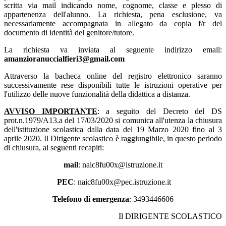
scritta via mail indicando nome, cognome, classe e plesso di
appartenenza dell'alunno. La richiesta, pena esclusione, va
necessariamente accompagnata in allegato da copia f/r del
documento di identità del genitore/tutore.
La richiesta va inviata al seguente indirizzo email:
amanzioranuccialfieri3@gmail.com
Attraverso la bacheca online del registro elettronico saranno
successivamente rese disponibili tutte le istruzioni operative per
l'utilizzo delle nuove funzionalità della didattica a distanza.
AVVISO IMPORTANTE
: a seguito del Decreto del DS
prot.n.1979/A13.a del 17/03/2020 si comunica all'utenza la chiusura
dell'istituzione scolastica dalla data del 19 Marzo 2020 fino al 3
aprile 2020. Il Dirigente scolastico è raggiungibile, in questo periodo
di chiusura, ai seguenti recapiti:
mail
: naic8fu00x@istruzione.it
PEC
: naic8fu00x@pec.istruzione.it
Telefono di emergenza
: 3493446606
Il DIRIGENTE SCOLASTICO