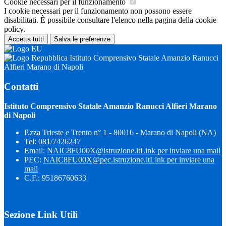
Cookie necessari per il funzionamento
I cookie necessari per il funzionamento non possono essere
disabilitati. È possibile consultare l'elenco nella pagina della cookie
policy.
Accetta tutti
Salva le preferenze
Istituto Comprensivo Statale Amanzio Ranucci
Alfieri Marano di Napoli
Contatti
Istituto Comprensivo Statale Amanzio Ranucci Alfieri Marano
di Napoli
P.zza Trieste e Trento n° 1 - 80016 - Marano di Napoli (NA)
Tel:
081/7426247
Email:
NAIC8FU00X@istruzione.it
Link per inviare una mail
PEC:
NAIC8FU00X@pec.istruzione.it
Link per inviare una
mail
C.F.: 95186760633
Sezione Link Utili