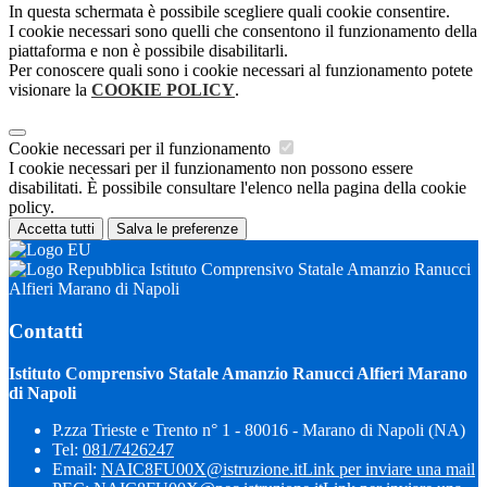
In questa schermata è possibile scegliere quali cookie consentire.
I cookie necessari sono quelli che consentono il funzionamento della
piattaforma e non è possibile disabilitarli.
Per conoscere quali sono i cookie necessari al funzionamento potete
visionare la
COOKIE POLICY
.
Cookie necessari per il funzionamento
I cookie necessari per il funzionamento non possono essere
disabilitati. È possibile consultare l'elenco nella pagina della cookie
policy.
Accetta tutti
Salva le preferenze
Istituto Comprensivo Statale Amanzio Ranucci
Alfieri Marano di Napoli
Contatti
Istituto Comprensivo Statale Amanzio Ranucci Alfieri Marano
di Napoli
P.zza Trieste e Trento n° 1 - 80016 - Marano di Napoli (NA)
Tel:
081/7426247
Email:
NAIC8FU00X@istruzione.it
Link per inviare una mail