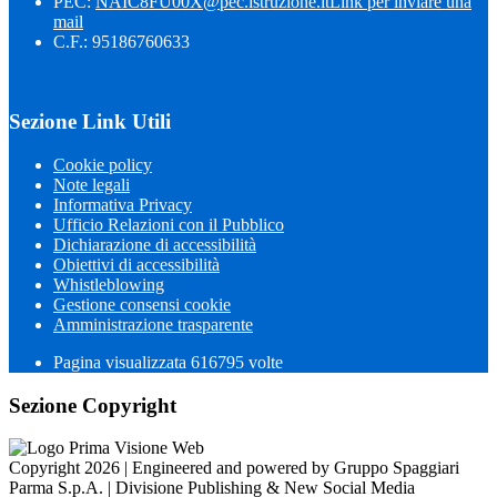
PEC:
NAIC8FU00X@pec.istruzione.it
Link per inviare una
mail
C.F.: 95186760633
Sezione Link Utili
Cookie policy
Note legali
Informativa Privacy
Ufficio Relazioni con il Pubblico
Dichiarazione di accessibilità
Obiettivi di accessibilità
Whistleblowing
Gestione consensi cookie
Amministrazione trasparente
Pagina visualizzata
616795
volte
Sezione Copyright
Copyright 2026 | Engineered and powered by Gruppo Spaggiari
Parma S.p.A. | Divisione Publishing & New Social Media